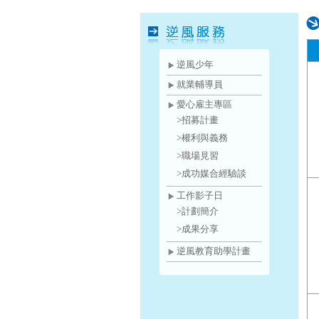
逆風少年
就業輔導員
愛心雇主專區
>招募計畫
>權利與義務
>職場見習
>成功媒合經驗談
工作影子日
>計劃簡介
>成果分享
逆風教育助學計畫