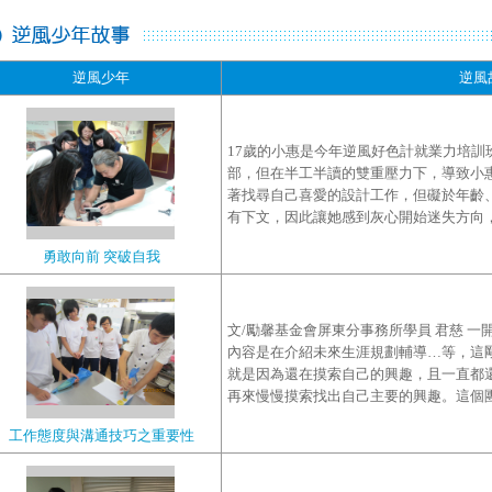
逆風少年
逆風
17歲的小惠是今年逆風好色計就業力培訓
部，但在半工半讀的雙重壓力下，導致小
著找尋自己喜愛的設計工作，但礙於年齡
有下文，因此讓她感到灰心開始迷失方向，懷
勇敢向前 突破自我
文/勵馨基金會屏東分事務所學員 君慈 
內容是在介紹未來生涯規劃輔導…等，這
就是因為還在摸索自己的興趣，且一直都
再來慢慢摸索找出自己主要的興趣。這個團體
工作態度與溝通技巧之重要性