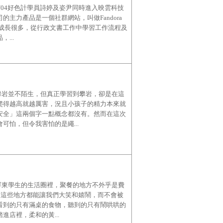
06/04好色計學員詩婷及姿尹同時進入映雲科技
主力產品是一個社群網站，叫做Fandora
習成長很多，從行政文書工作中學習工作流程及
...
於攀岩並不陌生，但真正學習到攀岩，卻是在這
爬得越高就越厲害，況且小孩子的精力本來就
安全」這兩個字一點概念都沒有。然而在這次
可怕，但令我害怕的是繩...
在屏東學生的生活圈裡，聚餐的地方不外乎是費
，這些地方都能讓我們大笑和嬉鬧，而不會被
看到的只有滿桌的食物，聽到的只有鬧哄哄的
店裡，柔和的黃...