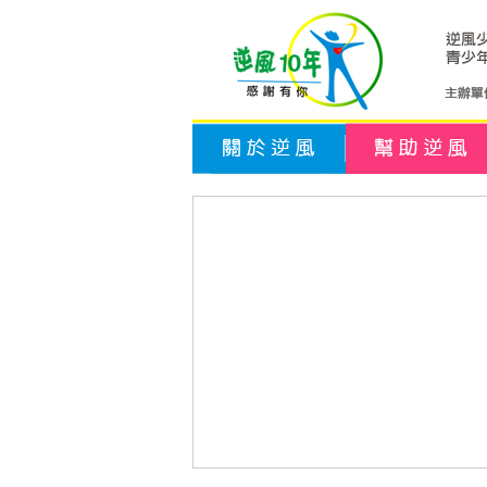
關於逆風
幫助逆風