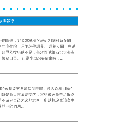
故事報導
班的學員，她原本就讀於設計相關科系夜間
惠生病住院，只能休學調養。 調養期間小惠試
、經歷及技術的不足，每次面試都石沉大海沒
疑自己。 正當小惠想要放棄時，...
一開始會想要來參加這個團體，是因為看到簡介
剛好是我目前最需要的，當初會選高中這條路
還不確定自己未來的志向，所以想說先讀高中
老師們用...