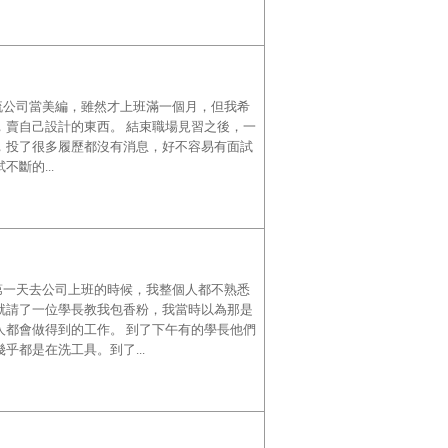
物流公司當美編，雖然才上班滿一個月，但我希
牌，賣自己設計的東西。 結束職場見習之後，一
，投了很多履歷都沒有消息，好不容易有面試
斷的...
我第一天去公司上班的時候，我整個人都不熟悉
就請了一位學長教我包香粉，我當時以為那是
人都會做得到的工作。 到了下午有的學長他們
都是在洗工具。到了...