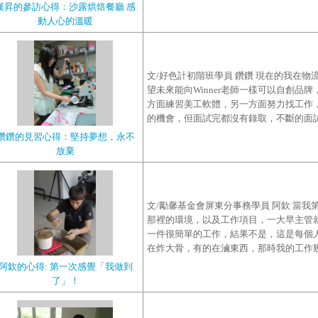
漢昇的參訪心得：沙露烘焙餐廳 感
動人心的溫暖
文/好色計初階班學員 鑽鑽 現在的我在
望未來能向Winner老師一樣可以自創品
方面練習美工軟體，另一方面努力找工作
的機會，但面試完都沒有錄取，不斷的面試不
鑽鑽的見習心得：堅持夢想，永不
放棄
文/勵馨基金會屏東分事務學員 阿欽 當
那裡的環境，以及工作項目，一大早主管
一件很簡單的工作，結果不是，這是每個
在炸大骨，有的在滷東西，那時我的工作幾乎
阿欽的心得: 第一次感覺「我做到
了」！