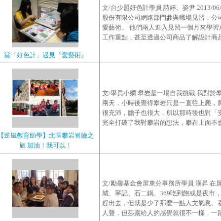
文/台少盟好色計學員 詩婷、姿尹 2013/
股份有限公司網路部門參與職場見習，公司的
愛藝術。 他們兩人進入見習一個月來學
工作重點，甚至透過公司商品了解設計商品，
當「好色計」遇見『愛藝術』
文/學員小嫻 攀岩是一場自我挑戰 我對
兩天，小時後覺得攀岩只是一直往上爬，
很充沛，膽子也很大，所以那時後也對「
完全打破了我對攀岩的想法，攀在上面不會
【逆風教育助學】北區攀岩冒險之
旅 加油！我可以！
文/勵馨基金會屏東分事務所學員 漢昇 
城、寧記、石二鍋、369吃到飽或是夜市
趕出去，但就是少了那麼一點人文氣息。
人聲，但莎露給人的感覺就很不一樣，一踏進