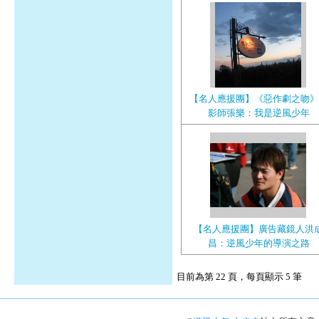
【名人應援團】《惡作劇之吻》
影師張樂：我是逆風少年
【名人應援團】廣告藏鏡人洪
昌：逆風少年的導演之路
目前為第 22 頁，每頁顯示 5 筆