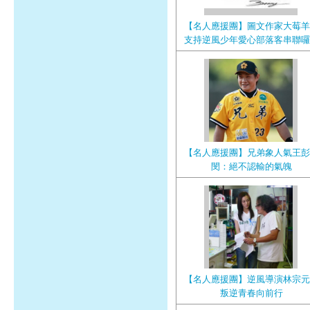
【名人應援團】圖文作家大莓羊
支持逆風少年愛心部落客串聯囉
【名人應援團】兄弟象人氣王彭
閔：絕不認輸的氣魄
【名人應援團】逆風導演林宗元
叛逆青春向前行