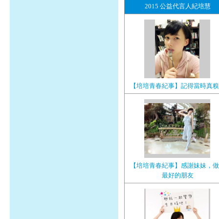
2015 公益代言人紀培慧
【培培青春紀事】記得當時真糗
【培培青春紀事】感謝妹妹，做
最好的朋友