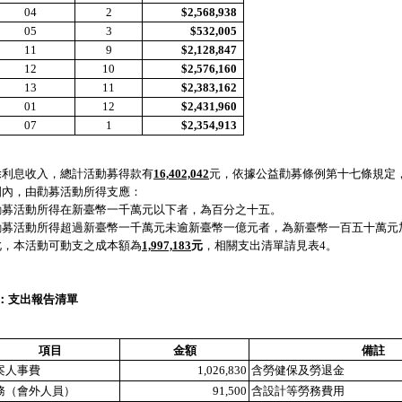
04
2
$2,568,938
05
3
$532,005
11
9
$2,128,847
12
10
$2,576,160
13
11
$2,383,162
01
12
$2,431,960
07
1
$2,354,913
除利息收入，總計活動募得款有
16,402,042
元，依據公益勸募條例第十七條規定
圍內，由勸募活動所得支應：
勸募活動所得在新臺幣一千萬元以下者，為百分之十五。
勸募活動所得超過新臺幣一千萬元未逾新臺幣一億元者，為新臺幣一百五十萬元
此，本活動可動支之成本額為
1,997,183
元
，相關支出清單請見表4。
4：支出報告清單
項目
金額
備註
案人事費
1,026,830
含勞健保及勞退金
務（會外人員）
91,500
含設計等勞務費用