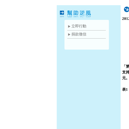
20
立即行動
捐款徵信
「
支持
元
表