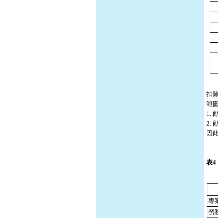
扣
範
1.
2.
因
表
專
勞