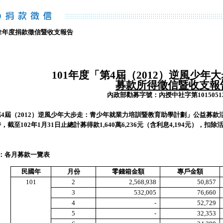
12年度捐款徵信暨收支報告
101
年度「第4屆（2012）逆風少年
募款所得徵信暨收支報
內政部勸募字號：內授中社字
第
101505
第
4屆（2012）逆風少年大步走：青少年就業力培訓暨教育助學計劃」公益募款活
，截至102年1月31日止總計募得款
1,640
萬
6,236元（含利息4,194元），扣除
。
1：各月募款一覽表
民國年
月份
零錢箱金額
專戶金額
101
2
2,568,938
50,857
3
532,005
76,660
4
-
52,729
5
-
32,353