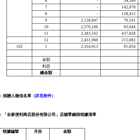
6
-
34,399
7
-
142,078
8
-
128,412
9
2,128,847
70,161
10
2,576,160
93,644
11
2,383,162
437,828
12
2,431,960
215,082
102
1
2,354,913
91,854
金額
利息
總金額
2：捐贈人徵信名單
（詳見附件）
3：「全家便利商店股份有限公司」店舖零錢捐領據清單
領據編號
月份
金額