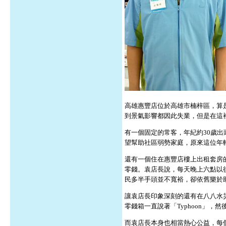
高雄惠豐店位於高雄市楠梓區，算
到景氣影響都因此失業，但是在這
有一個固定的常客，年紀約30歲
望幫助社區弱勢家庭，原來這位年
還有一個住在惠豐店樓上出租套房
零錢。袁店長說，每天晚上六點以
民多半手頭並不寬裕，卻依舊樂於
讓袁店長印象深刻的還有在八八水
零錢箱一直說著「Typhoon」
而袁店長本身也相當熱心公益，每