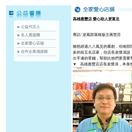
高雄惠豐店 愛心助人更富足
公益代言人
專訪/ 逆風部落格版主蔣慧芬
名人應援團
全家愛心店舖
雖然經過八八風災的重創，但南部
合作企業感謝牆
多的前五名店家，但店長袁懷漳說
出手邊的零錢，幫助比他們更需要
▼ 高雄惠豐店店長袁懷漳，本身