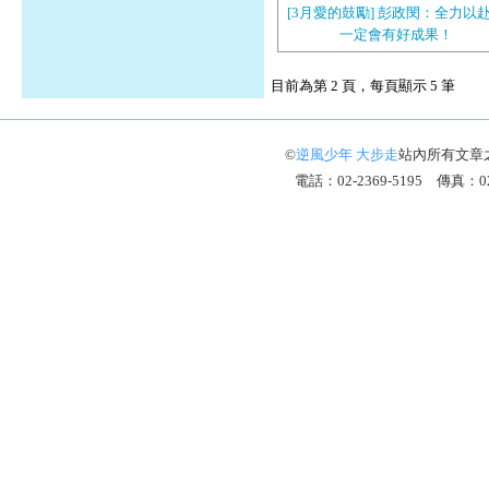
[3月愛的鼓勵] 彭政閔：全力以
一定會有好成果！
目前為第 2 頁，每頁顯示 5 筆
©
逆風少年 大步走
站內所有文章
電話：02-2369-5195 傳真：02-