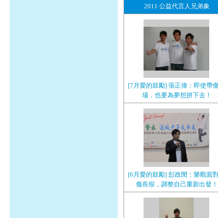
2011 公益代言人兄弟象
[7月愛的鼓勵] 張正偉：即使帶
場，也要為夢想拼下去！
[6月愛的鼓勵] 彭政閔：樂觀面
傷長假，調整自己重新出發！