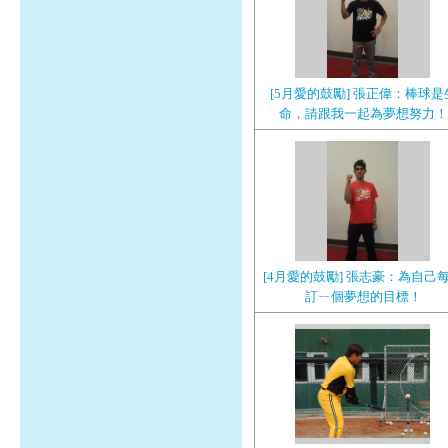
[5月愛的鼓勵] 張正偉：棒球是
命，請跟我一起為夢想努力！
[4月愛的鼓勵] 張志豪：為自己
訂ㄧ個夢想的目標！