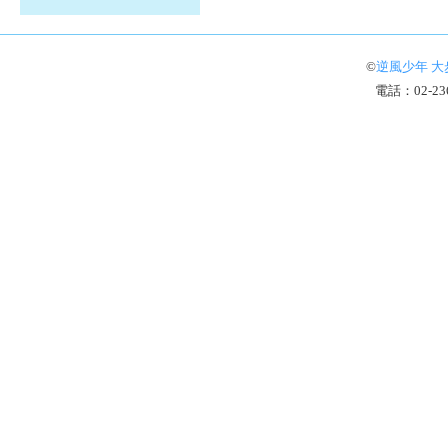
©
逆風少年 大
電話：02-236