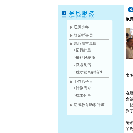
漢
逆風少年
就業輔導員
愛心雇主專區
>招募計畫
>權利與義務
>職場見習
>成功媒合經驗談
文/
工作影子日
>計劃簡介
在
>成果分享
會
逆風教育助學計畫
一
到
能
的