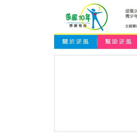
關於逆風
幫助逆風