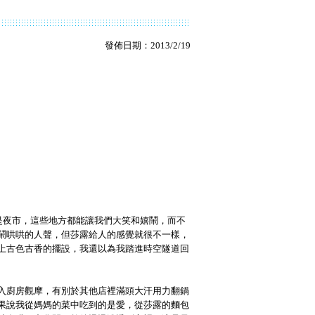
發佈日期：2013/2/19
是夜市，這些地方都能讓我們大笑和嬉鬧，而不
鬧哄哄的人聲，但莎露給人的感覺就很不一樣，
上古色古香的擺設，我還以為我踏進時空隧道回
入廚房觀摩，有別於其他店裡滿頭大汗用力翻鍋
果說我從媽媽的菜中吃到的是愛，從莎露的麵包