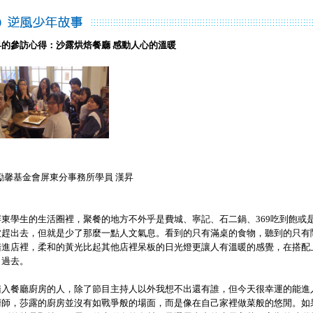
昇的參訪心得：沙露烘焙餐廳 感動人心的溫暖
勵馨基金會屏東分事務所學員 漢昇
屏東學生的生活圈裡，聚餐的地方不外乎是費城、寧記、石二鍋、369吃到飽或
被趕出去，但就是少了那麼一點人文氣息。看到的只有滿桌的食物，聽到的只有
踏進店裡，柔和的黃光比起其他店裡呆板的日光燈更讓人有溫暖的感覺，在搭配
了過去。
踏入餐廳廚房的人，除了節目主持人以外我想不出還有誰，但今天很幸運的能進
廚師，莎露的廚房並沒有如戰爭般的場面，而是像在自己家裡做菜般的悠閒。如