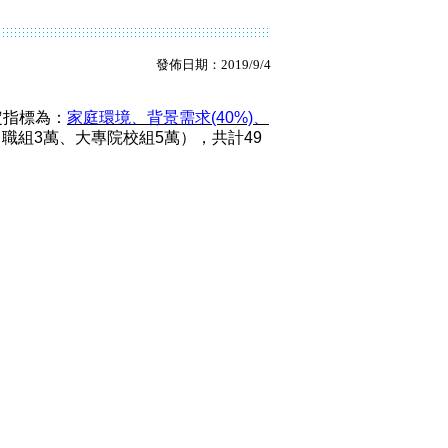
發佈日期：2019/9/4
定指標為：
家庭環境、背景需求
(40%)
、
中職組
3
萬、大專院校組
5
萬），共計
49