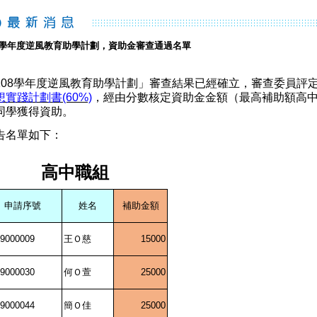
08學年度逆風教育助學計劃，資助金審查通過名單
108
學年度逆風教育助學計劃」審查結果已經確立，審查委員評
想實踐計劃書
(60%)
，經由分數核定資助金金額（最高補助額高
同學獲得資助。
告名單如下：
高中職組
申請序號
姓名
補助金額
9000009
王Ｏ慈
15000
9000030
何Ｏ萱
25000
9000044
簡Ｏ佳
25000