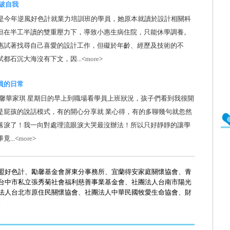
突破自我
惠是今年逆風好色計就業力培訓班的學員，她原本就讀於設計相關科
但在半工半讀的雙重壓力下，導致小惠生病住院，只能休學調養。
惠試著找尋自己喜愛的設計工作，但礙於年齡、經歷及技術的不
都石沉大海沒有下文，因...<
more
>
員的日常
勵馨華家琪 星期日的早上到職場看學員上班狀況，孩子們看到我很開
是屁孩的說話模式，有的開心分享就 業心得，有的多聊幾句就忽然
落淚了！我一向對處理流眼淚大哭最沒辦法！所以只好靜靜的讓學
...<
more
>
盟好色計、勵馨基金會屏東分事務所、宜蘭得安家庭關懷協會、青
台中市私立張秀菊社會福利慈善事業基金會、社團法人台南市陽光
法人台北市原住民關懷協會、社團法人中華民國牧愛生命協會、財
。