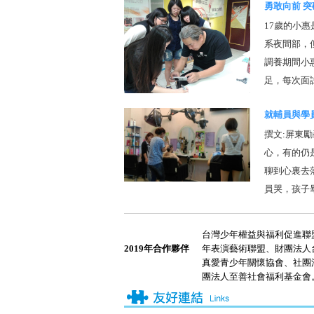
勇敢向前 
17歲的小
系夜間部，
調養期間小
足，每次面試
就輔員與學
撰文:屏東
心，有的仍
聊到心裏去
員哭，孩子畢竟
台灣少年權益與福利促進聯
2019年合作夥伴
年表演藝術聯盟、財團法人
真愛青少年關懷協會、社團
團法人至善社會福利基金會