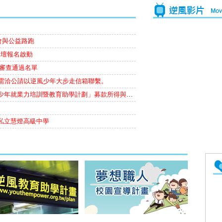
會與公益路跑
論壇報名啟動
金審查通過名單
如需洽公請以逆風少年大步走信箱聯繫。
青少年就業力培訓暨教育助學計劃」募款所得與收支報告
私立慧燈高級中學